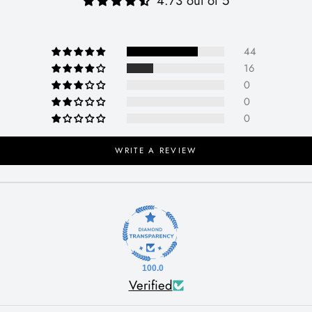
4.73 out of 5
44
16
0
0
0
WRITE A REVIEW
100.0
Verified