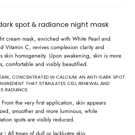
dark spot & radiance night mask
ght cream mask, enriched with White Pearl and
zed Vitamin C, revives complexion clarity and
s skin homogeneity. Upon awakening, skin is more
s, comfortable and visibly beautified.
EARL, CONCENTRATED IN CALCIUM: AN ANTI-DARK SPOT
INGREDIENT THAT STIMULATES CELL RENEWAL AND
S RADIANCE.
:
From the very first application, skin appears
ized, smoother and more luminous, while
ation spots are visibly reduced.
r :
All types of dull or lacklustre skin.