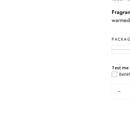
Fragra
warmed 
PACKA
Test me
Benef
Quantit
Decre
quanti
for
White
Pearl
Sleepi
Mask