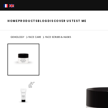
SKIP
TO
CONTENT
HOME
PRODUCTS
BLOG
DISCOVER US
TEST ME
GEMOLOGY
FACE CARE
FACE SCRUBS & MASKS