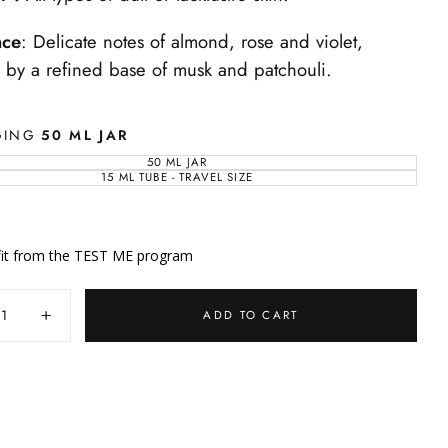
nce
: Delicate notes of almond, rose and violet,
by a refined base of musk and patchouli.
GING
50 ML JAR
50 ML JAR
VARIANT
SOLD
15 ML TUBE - TRAVEL SIZE
VARIANT
OUT
SOLD
OR
OUT
UNAVAILABLE
OR
UNAVAILABLE
it from the TEST ME program
y
ADD TO CART
ase
Increase
ty
quantity
for
White
Pearl
ng
Sleeping
Mask