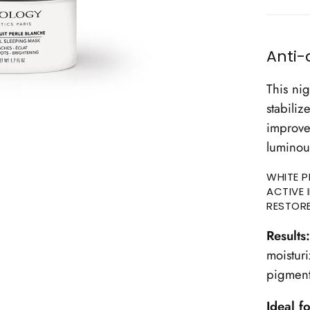
Anti-
This ni
stabili
improve
luminou
WHITE P
ACTIVE 
RESTORE
Results
moistur
pigment
Ideal fo