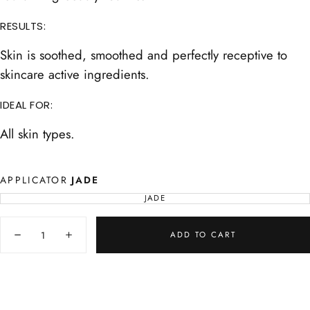
RESULTS:
Skin is soothed, smoothed and perfectly receptive to
skincare active ingredients.
IDEAL FOR:
All skin types.
APPLICATOR
JADE
JADE
VARIANT
SOLD
OUT
Quantity
OR
UNAVAILABLE
ADD TO CART
Decrease
Increase
quantity
quantity
for
for
Jade
Jade
applicator
applicator