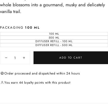
whole blossoms into a gourmand, musky and delicately
vanilla trail.
PACKAGING
100 ML
100 ML
VARIANT
SOLD
500 ML
VARIANT
OUT
SOLD
DIFFUSER REFILL - 100 ML
VARIANT
OR
OUT
SOLD
DIFFUSER REFILL - 500 ML
UNAVAILABLE
VARIANT
OR
OUT
SOLD
UNAVAILABLE
OR
OUT
UNAVAILABLE
Quantity
OR
UNAVAILABLE
ADD TO CART
Decrease
Increase
quantity
quantity
for
for
White
White
Order processed and dispatched within 24 hours
tea
tea
&amp;
&amp;
fig
fig
You earn 44 loyalty points with this product
diffuser
diffuser