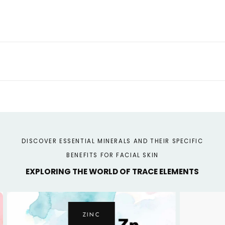
for
for
Diamond
Diamond
Oil
Oil
-
-
Body
Body
and
and
Hair
Hair
DISCOVER ESSENTIAL MINERALS AND THEIR SPECIFIC
BENEFITS FOR FACIAL SKIN
EXPLORING THE WORLD OF TRACE ELEMENTS
ZINC