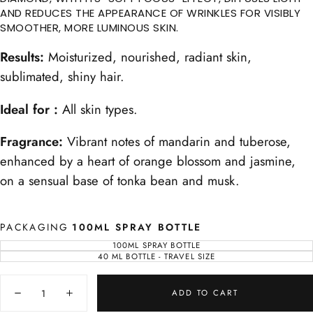
AND REDUCES THE APPEARANCE OF WRINKLES FOR VISIBLY
SMOOTHER, MORE LUMINOUS SKIN.
Results:
Moisturized, nourished, radiant skin,
sublimated, shiny hair.
Ideal for :
All skin types.
Fragrance:
Vibrant notes of mandarin and tuberose,
enhanced by a heart of orange blossom and jasmine,
on a sensual base of tonka bean and musk.
PACKAGING
100ML SPRAY BOTTLE
100ML SPRAY BOTTLE
VARIANT
SOLD
40 ML BOTTLE - TRAVEL SIZE
VARIANT
OUT
SOLD
OR
OUT
UNAVAILABLE
Quantity
OR
UNAVAILABLE
ADD TO CART
Decrease
Increase
quantity
quantity