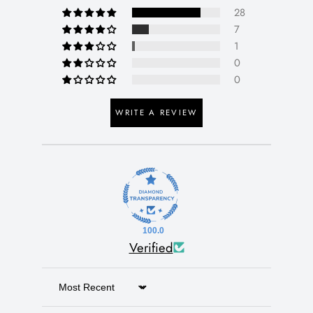
28
7
1
0
0
WRITE A REVIEW
100.0
Verified
Sort by