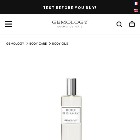
SKIP
TEST BEFORE YOU BUY!
TO
CONTENT
GEMOLOGY
BODY CARE
BODY OILS