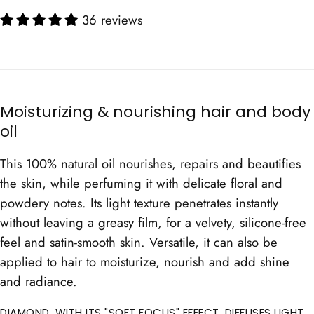
36 reviews
Moisturizing & nourishing hair and body
oil
This 100% natural oil nourishes, repairs and beautifies
the skin, while perfuming it with delicate floral and
powdery notes. Its light texture penetrates instantly
without leaving a greasy film, for a velvety, silicone-free
feel and satin-smooth skin. Versatile, it can also be
applied to hair to moisturize, nourish and add shine
and radiance.
DIAMOND, WITH ITS "SOFT FOCUS" EFFECT, DIFFUSES LIGHT